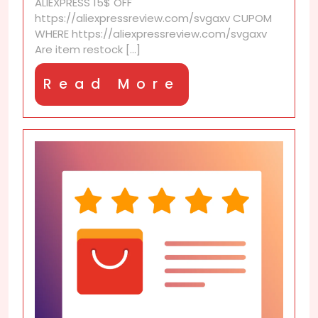
ALIEXPRESS 15$ OFF
with
https://aliexpressreview.com/svgaxv CUPOM
discount
WHERE https://aliexpressreview.com/svgaxv
notifications?
Are item restock [...]
Read
Read More
More