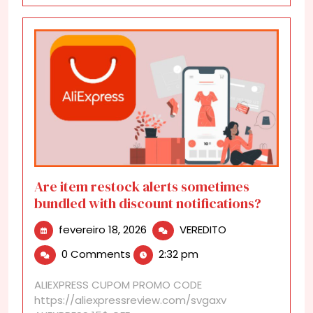
Are item restock alerts sometimes
bundled with discount notifications?
fevereiro
Are
fevereiro 18, 2026
VEREDITO
18,
item
0 Comments
2:32 pm
2026
restock
alerts
ALIEXPRESS CUPOM PROMO CODE
sometimes
https://aliexpressreview.com/svgaxv
bundled