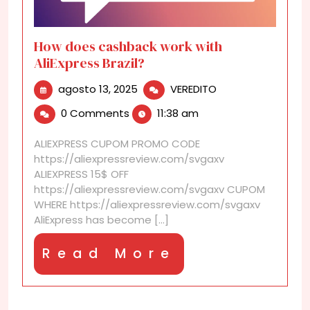
How does cashback work with
AliExpress Brazil?
agosto
How
agosto 13, 2025
VEREDITO
13,
does
0 Comments
11:38 am
2025
cashback
work
ALIEXPRESS CUPOM PROMO CODE
with
https://aliexpressreview.com/svgaxv
AliExpress
ALIEXPRESS 15$ OFF
Brazil?
https://aliexpressreview.com/svgaxv CUPOM
WHERE https://aliexpressreview.com/svgaxv
AliExpress has become [...]
Read
Read More
More