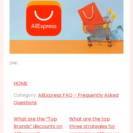
LINK:
HOME
Category:
AliExpress FAQ – Frequently Asked
Questions
What are the “Top
What are the top
Brands” discounts on
three strategies for