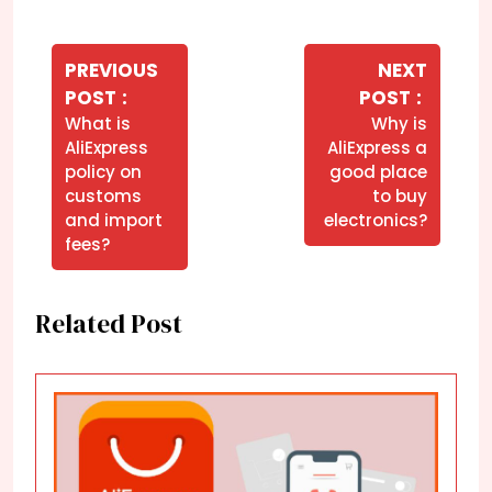
Navegação
de
PREVIOUS
NEXT
Older
Newer
POST
POST
Post
Posts
Posts
What is
Why is
AliExpress
AliExpress a
policy on
good place
customs
to buy
and import
electronics?
fees?
Related Post