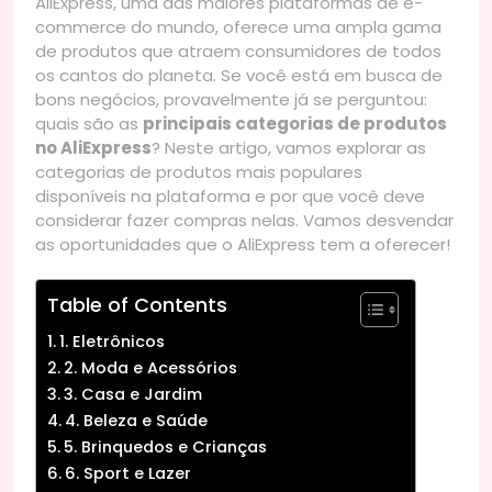
AliExpress, uma das maiores plataformas de e-
commerce do mundo, oferece uma ampla gama
de produtos que atraem consumidores de todos
os cantos do planeta. Se você está em busca de
bons negócios, provavelmente já se perguntou:
quais são as
principais categorias de produtos
no AliExpress
? Neste artigo, vamos explorar as
categorias de produtos mais populares
disponíveis na plataforma e por que você deve
considerar fazer compras nelas. Vamos desvendar
as oportunidades que o AliExpress tem a oferecer!
Table of Contents
1. Eletrônicos
2. Moda e Acessórios
3. Casa e Jardim
4. Beleza e Saúde
5. Brinquedos e Crianças
6. Sport e Lazer