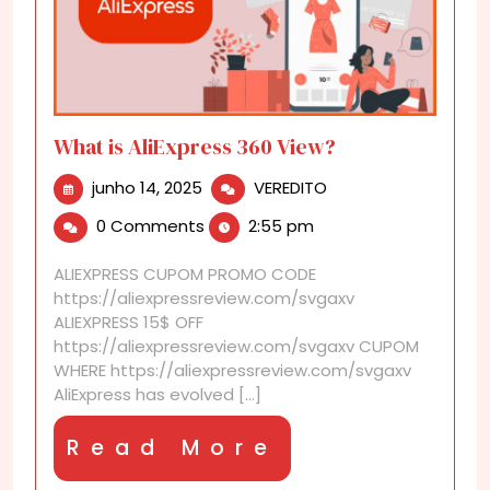
What is AliExpress 360 View?
junho
What
junho 14, 2025
VEREDITO
14,
is
0 Comments
2:55 pm
2025
AliExpress
360
ALIEXPRESS CUPOM PROMO CODE
View?
https://aliexpressreview.com/svgaxv
ALIEXPRESS 15$ OFF
https://aliexpressreview.com/svgaxv CUPOM
WHERE https://aliexpressreview.com/svgaxv
AliExpress has evolved [...]
Read
Read More
More