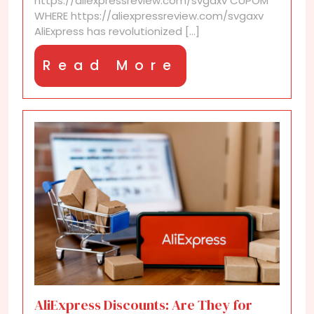
https://aliexpressreview.com/svgaxv CUPOM
coupons?
WHERE https://aliexpressreview.com/svgaxv
AliExpress has revolutionized [...]
Read
Read More
More
AliExpress Discounts: Are They for