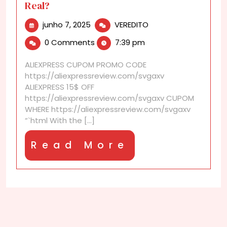
Real?
junho
AliExpress
junho 7, 2025
VEREDITO
7,
Discounts:
0 Comments
7:39 pm
2025
Are
They
ALIEXPRESS CUPOM PROMO CODE
for
https://aliexpressreview.com/svgaxv
Real?
ALIEXPRESS 15$ OFF
https://aliexpressreview.com/svgaxv CUPOM
WHERE https://aliexpressreview.com/svgaxv
“`html With the [...]
Read
Read More
More