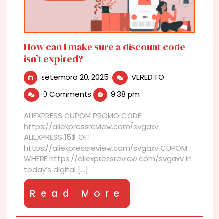
How can I make sure a discount code
isn’t expired?
setembro
How
setembro 20, 2025
VEREDITO
20,
can
0 Comments
9:38 pm
2025
I
make
ALIEXPRESS CUPOM PROMO CODE
sure
https://aliexpressreview.com/svgaxv
a
ALIEXPRESS 15$ OFF
discount
https://aliexpressreview.com/svgaxv CUPOM
code
WHERE https://aliexpressreview.com/svgaxv In
isn’t
today’s digital [...]
expired?
Read
Read More
More