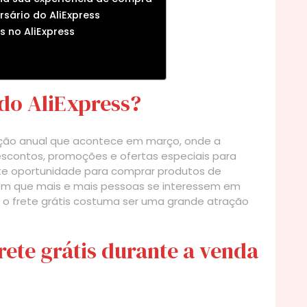
sário do AliExpress
s no AliExpress
 do AliExpress?
ração anual que acontece em março, onde a
scontos, promoções e ofertas especiais para
nte oportunidade para comprar produtos de
com que mais e mais pessoas se interessem em
, o frete grátis costuma ser uma grande atração
rete grátis durante a venda