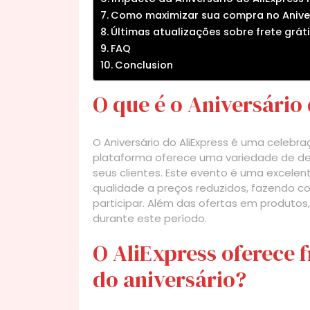
Como maximizar sua compra no Aniver
Últimas atualizações sobre frete gráti
FAQ
Conclusion
O que é o Aniversário
O Aniversário do AliExpress é uma celeb
plataforma oferece uma variedade de de
seus clientes. Este evento é uma excele
qualidade a preços reduzidos, fazendo 
participar. Além das ofertas em produtos
durante este período.
O AliExpress oferece f
do aniversário?