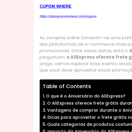
CUPOM WHERE
https://aliexpressreview.com/svgaxv
As compras online tornaram-se uma parte 
das plataformas de e-commerce mais po
promocionais. Entre essas datas, está o
A
perguntam:
o AliExpress oferece frete 
artigo, vamos explorar esse evento anual
que você deve aproveitar essas promoçõ
Table of Contents
O que é o Aniversário do AliExpress?
O AliExpress oferece frete grátis dura
Vantagens de comprar durante o Anive
Dicas para aproveitar o frete grátis n
Quais categorias de produtos costuma
Impacto da Aniversário do AliExpress