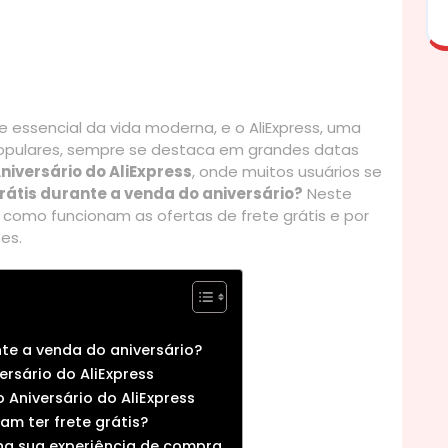
essencial da vida moderna, e o AliExpress, uma
pulares, sempre se destaca em grandes datas
niversário do AliExpress
, onde muitos usuários se
grátis durante a venda do aniversário?
Neste
, como funcionam as ofertas de frete grátis e por
es.
nte a venda do aniversário?
rsário do AliExpress
o Aniversário do AliExpress
m ter frete grátis?
 na sua experiência de compra