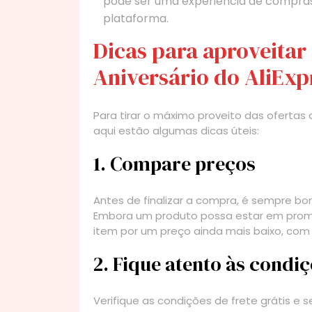
pode ser uma experiência de compras 
plataforma.
Dicas para aproveitar 
Aniversário do AliExp
Para tirar o máximo proveito das ofertas d
aqui estão algumas dicas úteis:
1. Compare preços
Antes de finalizar a compra, é sempre b
Embora um produto possa estar em prom
item por um preço ainda mais baixo, com f
2. Fique atento às condiç
Verifique as condições de frete grátis e s